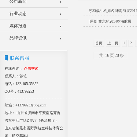
公司新闻
苏35战斗机排名 珠海航展201
行业动态
[原创]难忘的2014珠海航展
媒体报道
品牌资讯
首页
上一页
1
2
共
16
页
20
条
在线咨询：
点击交谈
联系人：郭总
电话：132-105-35852
QQ号：413799253
邮箱：413799253@qq.com
地址： 山东省济南市平安南路齐鲁
汽车生活广场D展厅（长清展厅）
山东省莱芜市雪野湖航空科技体育公
园（航空基地）