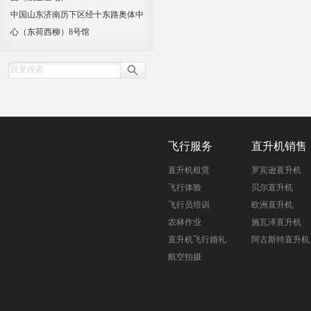
中国山东济南历下区经十东路奥体中
心（东荷西柳）8号馆
飞行服务
直升机销售
直升机租赁
罗宾逊直升机
飞行体验
贝尔直升机
飞行员培训
欧洲直升机
农林作业
施瓦泽直升机
直升机飞行婚礼
阿古斯特直升机
航空拍摄