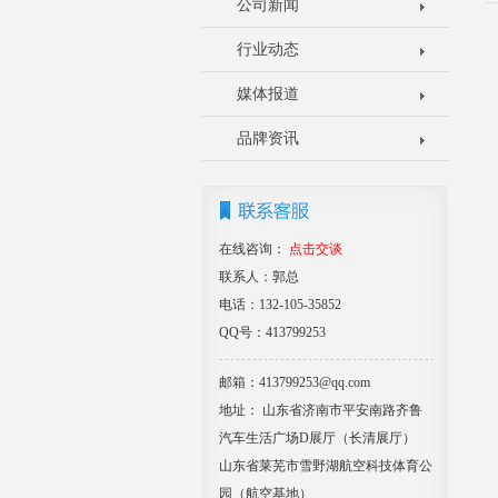
公司新闻
行业动态
媒体报道
品牌资讯
在线咨询：
点击交谈
联系人：郭总
电话：132-105-35852
QQ号：413799253
邮箱：413799253@qq.com
地址： 山东省济南市平安南路齐鲁
汽车生活广场D展厅（长清展厅）
山东省莱芜市雪野湖航空科技体育公
园（航空基地）