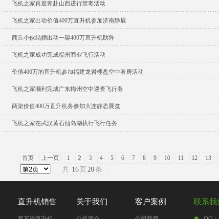
飞机之家再度奔赴山西进行禁毒活动
飞机之家出动价值400万直升机参加济南静展
商丘小伙结婚出动一架400万直升机助阵
飞机之家成功完成福州商业飞行活动
价值400万的直升机参加福建龙岩楼盘空中看房活动
飞机之家顺利完成广东梅州空中巡查飞行务
两架价值400万直升机务参加大连静态展览
飞机之家在武汉黄石仙岛湖执行飞行任务
首页
上一页
1
2
3
4
5
6
7
8
9
10
11
12
13
共
16
页
20
条
直升机销售
关于我们
客户案例
联系我
罗宾逊直升机
公司简介
公司新闻
QQ：4