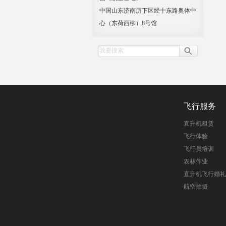
中国山东济南历下区经十东路奥体中
心（东荷西柳）8号馆
飞行服务
直升机租赁
飞行体验
飞行员培训
农林作业
直升机飞行婚礼
航空拍摄