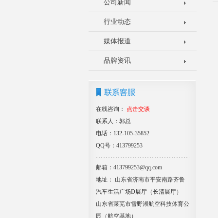
公司新闻
行业动态
媒体报道
品牌资讯
在线咨询：
点击交谈
联系人：郭总
电话：132-105-35852
QQ号：413799253
邮箱：413799253@qq.com
地址： 山东省济南市平安南路齐鲁
汽车生活广场D展厅（长清展厅）
山东省莱芜市雪野湖航空科技体育公
园（航空基地）