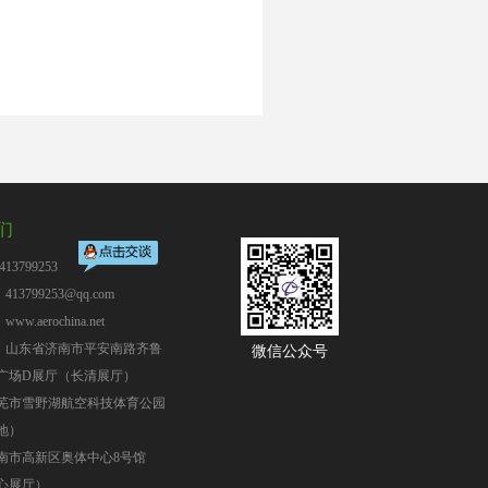
们
13799253
13799253@qq.com
：
www.aerochina.net
：山东省济南市平安南路齐鲁
微信公众号
广场D展厅（长清展厅）
芜市雪野湖航空科技体育公园
地）
南市高新区奥体中心8号馆
心展厅）