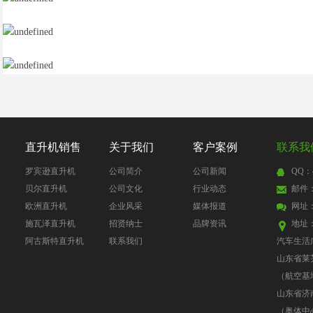
直升机销售
关于我们
客户案例
联系我
罗宾逊直升机
公司简介
公司新闻
QQ：4
贝尔直升机
公司文化
行业动态
邮件：4
欧洲直升机
企业风采
媒体报道
网址
施瓦泽直升机
招贤纳士
品牌资讯
地址
阿古斯特直升机
联系我们
汽车生活
山东省莱
（航空基
山东省济
（奥体中